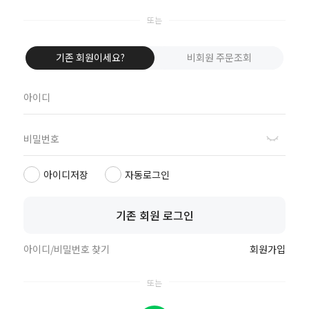
1661-4405
평일 10:00 ~ 17:00 / 주말, 공휴일 휴무
점심시간 12:00 ~ 13:00
기존 회원이세요?
비회원 주문조회
주식회사 달콤한고래들 | CEO 고진수, 이세원
사업자등록번호 : 765-88-01216
통신판매업신고 : 제2019-서울강서-0760호
주소 : 서울시 강서구 양천로 401, B동 505,506호 (강서한강자이타워)
아이디저장
자동로그인
TEL : 1661-4405 | 호스팅제공자 : ㈜코리아센터
이용문의 : cs@sleep-gonggam.com
대량구매 및 수출/사업 문의 : sales@sleep-gonggam.com
기존 회원 로그인
마케팅제휴문의 : marketing@sleep-gonggam.com
아이디/비밀번호 찾기
회원가입
회사소개
브랜드스토리
이용약관
개인정보취급방침
ⓒ 수면공감 . all rights reserved.
톡