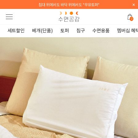
×
[WELCOME] 지금 가입하면 전 품목 10% 할인 쿠폰 증정
0
세트할인
베개(단품)
토퍼
침구
수면용품
멤버십 혜