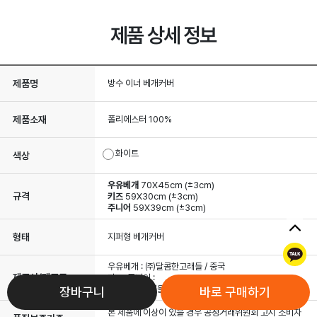
제품 상세 정보
제품명
방수 이너 베개커버
제품소재
폴리에스터 100%
화이트
색상
우유베개
70X45cm (±3cm)
규격
키즈
59X30cm (±3cm)
주니어
59X39cm (±3cm)
형태
지퍼형 베개커버
톡
우유베개 : ㈜달콤한고래들 / 중국
제조사/제조국
키즈, 주니어 :
㈜달콤한고래들 / 대한민국
장바구니
바로 구매하기
본 제품에 이상이 있을 경우 공정거래위원회 고시 소비자