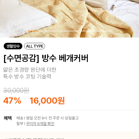
[수면공감] 방수 베개커버
얇은 초경량 원단에 더한
특수 방수 코팅 기술력
30,000원
47
%
16,000원
혜택
배송 I 평일 오전 9시 전 주문 시 당일출고
할부 I
무이자 6개월 확인