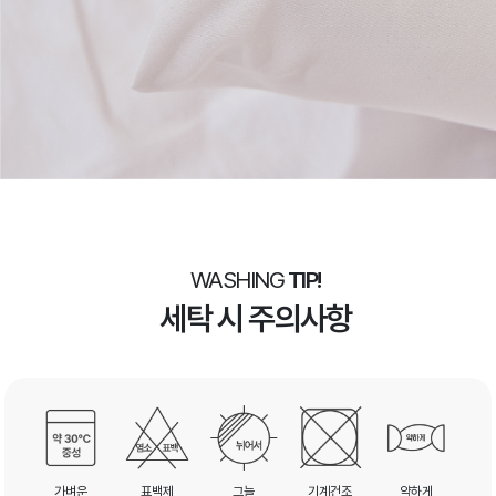
WASHING
TIP!
세탁 시 주의사항
가벼운
표백제
그늘
기계건조
약하게