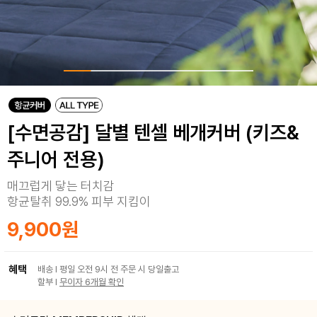
[수면공감] 달별 텐셀 베개커버 (키즈&
주니어 전용)
매끄럽게 닿는 터치감
항균탈취 99.9% 피부 지킴이
9,900원
혜택
배송 I 평일 오전 9시 전 주문 시 당일출고
할부 I
무이자 6개월 확인