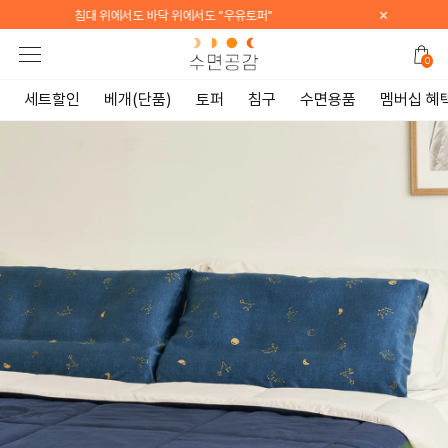
×
[WELCOME] 지금 가입하면 전 품목 10% 할인 쿠폰 증정
0
세트할인
베개(단품)
토퍼
침구
수면용품
멤버십 혜