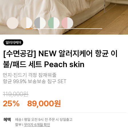
[수면공감] NEW 알러지케어 항균 이
불/패드 세트 Peach skin
먼지·진드기 걱정 잠재워줄
항균 99.9% 보송보송 침구 SET
119,000원
25
%
89,000원
혜택
배송 I 평일 오전 9시 전 주문 시 당일출고
할부 I
무이자 6개월 확인