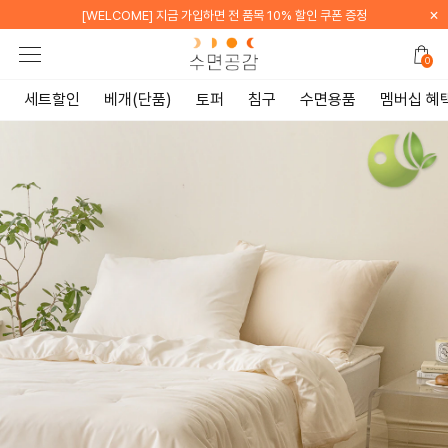
×
[WELCOME] 카카오톡 채널 친구 추가 시 배송비 무료
0
세트할인
베개(단품)
토퍼
침구
수면용품
멤버십 혜