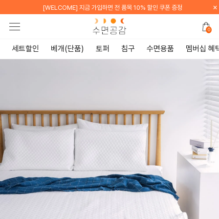
×
[WELCOME] 지금 가입하면 전 품목 10% 할인 쿠폰 증정
0
세트할인
베개(단품)
토퍼
침구
수면용품
멤버십 혜