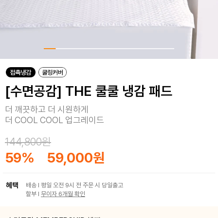
[수면공감] THE 쿨쿨 냉감 패드
더 깨끗하고 더 시원하게
더 COOL COOL 업그레이드
144,800원
59
%
59,000원
혜택
배송 I 평일 오전 9시 전 주문 시 당일출고
할부 I
무이자 6개월 확인