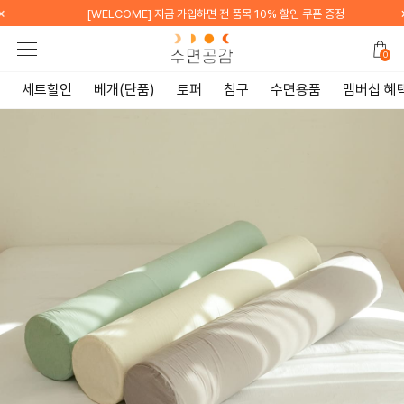
×
품목 10% 할인 쿠폰 증정
[WELCOME] 카카오톡 채널 
0
세트할인
베개(단품)
토퍼
침구
수면용품
멤버십 혜