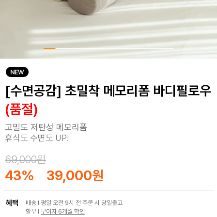
[수면공감] 초밀착 메모리폼 바디필로우
(품절)
고밀도 저탄성 메모리폼
휴식도 수면도 UP!
69,000원
43
%
39,000원
혜택
배송 I 평일 오전 9시 전 주문 시 당일출고
할부 I
무이자 6개월 확인