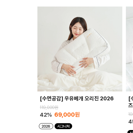
[수면공감] 우유베개 오리진 2026
[
즈
119,000원
69,000
원
42%
10
4