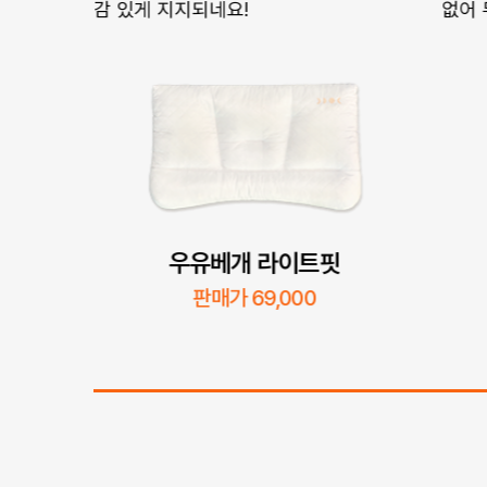
요! 만족
감 있게 지지되네요!
없어 
우유베개 라이트핏
판매가 69,000