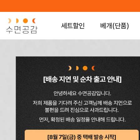
세트할인
베개(단품)
수면