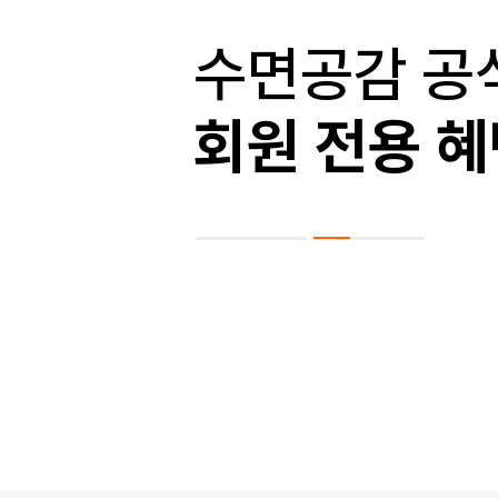
멤버십
수면공감 공
립
최대 1
회원 전용 
혜택 확