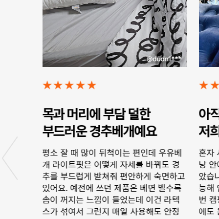
★
★
★
★
★
★
목과 머리에 부담 덜한
아직
부드러운 경추베개예요
저희
좀 쓰다보
평소 잘 때 많이 뒤척이는 편인데 우유베
혼자 
 후기가
개 라이트핏은 어떻게 자세를 바꿔도 경
낭 안
단 지금은
추를 부드럽게 받쳐줘 편안하게 숙면하고
았습니
리가 잘
있어요. 예전에 쓰던 제품은 베면 벨수록
능해 
이 사용
솜이 꺼지는 느낌이 들었는데 이건 라텍
번 캠
툼하고 탄
스가 섞여서 그런지 매일 사용해도 안정
에도 