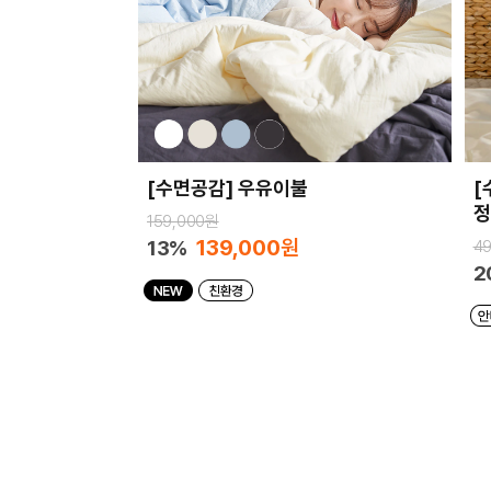
[수면공감] 우유이불
[
정
159,000원
139,000
원
13%
4
2