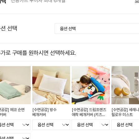
혜택
신용카드 무이자 최대 6개월
션 선택
가로 구매를 원하시면 선택하세요.
면공감] 에코 순면
[수면공감] 방수
[수면공감] 드림프렌즈
[수면공감] 세레
커버
베개커버
애착 베개커버 (키즈
필로우 미스트
전용)