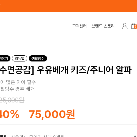
고객센터
브랜드 스토리
[수면공감] 우유베개 키즈/주니어 알파
이 많은 아이 필수
활방수 경추 베개
25,000원
40
%
75,000원