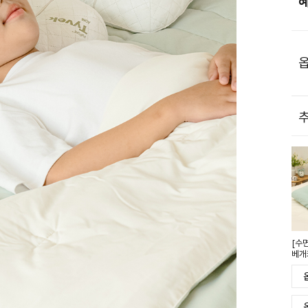
옵
추
[수
베개