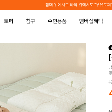
침대 위에서도 바닥 위에서도 "우유토퍼"
토퍼
침구
수면용품
멤버십혜택
땀
생
1