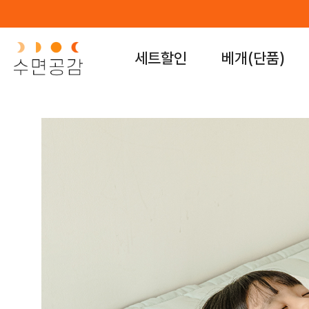
세트할인
베개(단품)