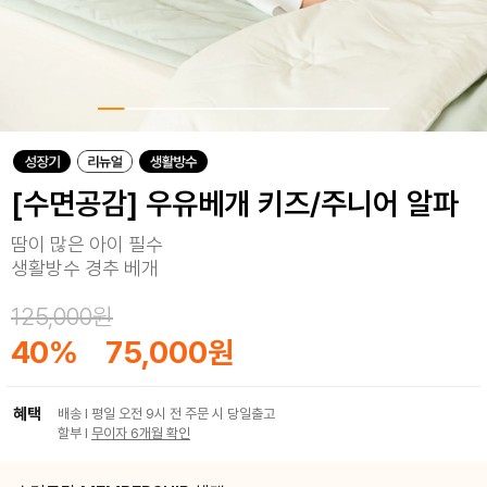
[수면공감] 우유베개 키즈/주니어 알파
땀이 많은 아이 필수
생활방수 경추 베개
125,000원
40
%
75,000원
혜택
배송 I 평일 오전 9시 전 주문 시 당일출고
할부 I
무이자 6개월 확인