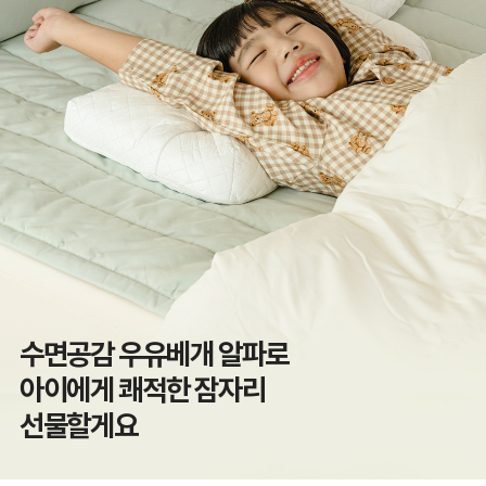
수면공감 우유베개 알파로
아이에게 쾌적한 잠자리
선물할게요