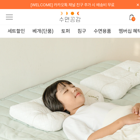
×
도 바닥 위에서도 "우유토퍼"
[WELCOME] 지금
0
세트할인
베개(단품)
토퍼
침구
수면용품
멤버십 혜