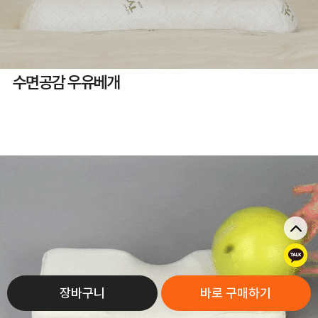
수면공감 우유베개
톡
장바구니
바로 구매하기