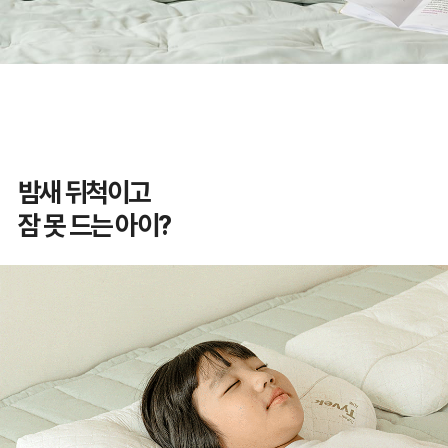
밤새 뒤척이고
잠 못 드는 아이?