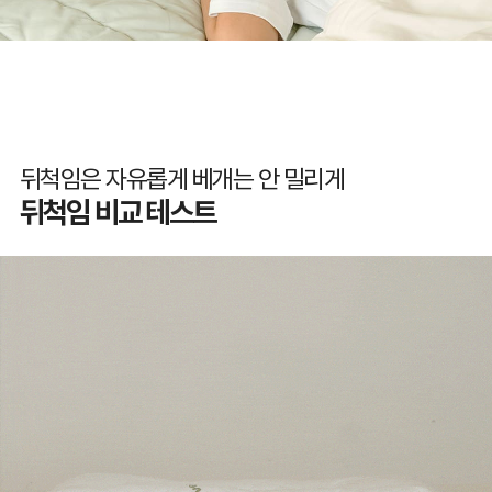
뒤척임은 자유롭게 베개는 안 밀리게
뒤척임 비교 테스트