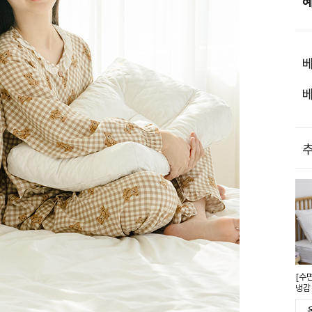
베
베
추
[수
냉감