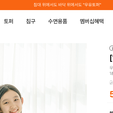
침대 위에서도 바닥 위에서도 "우유토퍼"
토퍼
침구
수면용품
멤버십혜택
우
1
2