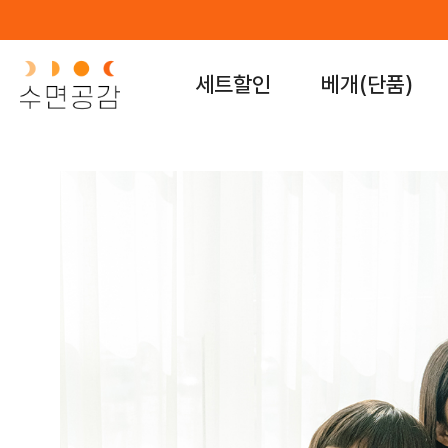
세트할인
베개(단품)