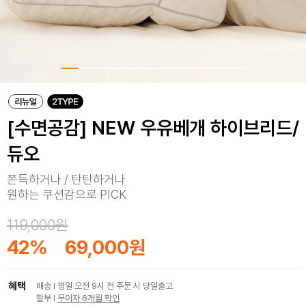
[수면공감] NEW 우유베개 하이브리드/
듀오
쫀득하거나 / 탄탄하거나
원하는 쿠션감으로 PICK
119,000원
42
%
69,000원
혜택
배송 I 평일 오전 9시 전 주문 시 당일출고
할부 I
무이자 6개월 확인