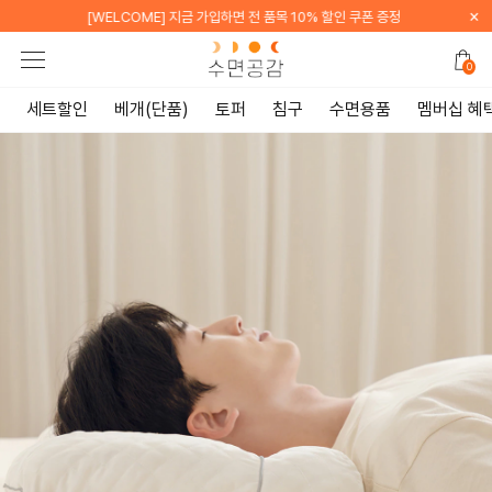
×
[WELCOME] 카카오톡 채널 친구 추가 시 배송비 무료
0
세트할인
베개(단품)
토퍼
침구
수면용품
멤버십 혜