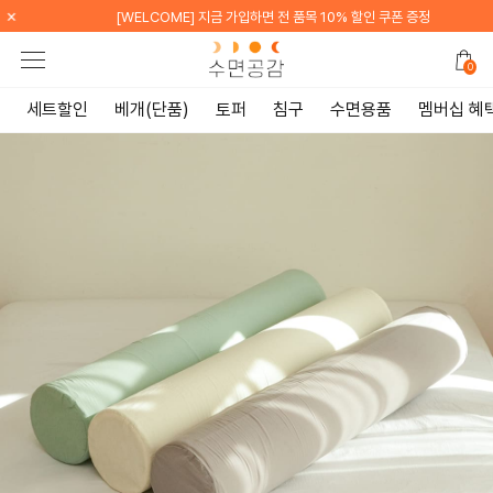
×
% 할인 쿠폰 증정
[WELCOME] 카카오톡 채널 친구 추가
0
세트할인
베개(단품)
토퍼
침구
수면용품
멤버십 혜