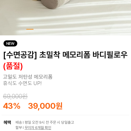
[수면공감] 초밀착 메모리폼 바디필로우
(품절)
고밀도 저탄성 메모리폼
휴식도 수면도 UP!
69,000원
43
%
39,000원
혜택
배송 I 평일 오전 9시 전 주문 시 당일출고
할부 I
무이자 6개월 확인