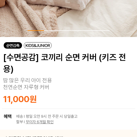
[수면공감] 코끼리 순면 커버 (키즈 전
용)
땀 많은 우리 아이 전용
천연순면 자루형 커버
11,000원
혜택
배송 I 평일 오전 9시 전 주문 시 당일출고
할부 I
무이자 6개월 확인