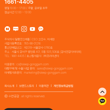
1661-4405
평일 10:00 ~ 17:00 / 주말, 공휴일 휴무
점심시간 12:00 ~ 13:00
주식회사 달콤한고래들 | CEO 고진수, 이세원
사업자등록번호 : 765-88-01216
통신판매업신고 : 제2019-서울강서-0760호
주소 : 서울시 강서구 양천로 401, B동 505,506호 (강서한강자이타워)
TEL : 1661-4405 | 호스팅제공자 : ㈜코리아센터
이용문의 : cs@sleep-gonggam.com
대량구매 및 수출/사업 문의 : sales@sleep-gonggam.com
마케팅제휴문의 : marketing@sleep-gonggam.com
회사소개
브랜드스토리
이용약관
개인정보취급방침
ⓒ 수면공감 . all rights reserved.
톡