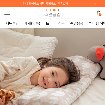
×
[WELCOME] 지금 가입하면 전 품목 10% 할인 쿠폰 증정
0
세트할인
베개(단품)
토퍼
침구
수면용품
멤버십 혜