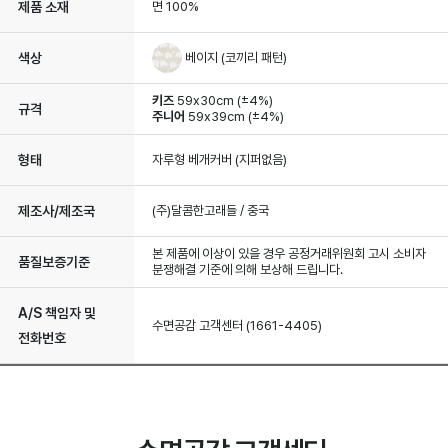
제품 소재
면 100%
베이지 (코끼리 패턴)
색상
키즈
59x30cm (±4%)
규격
주니어
59x39cm (±4%)
형태
자루형 베개커버 (지퍼없음)
제조사/제조국
(주)달콤한고래들 / 중국
본 제품에 이상이 있을 경우 공정거래위원회 고시 소비자
품질보증기준
분쟁해결 기준에 의해 보상해 드립니다.
A/S 책임자 및
수면공감 고객센터 (1661-4405)
전화번호