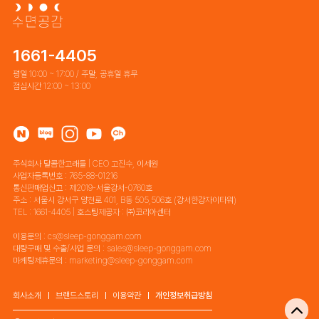
1661-4405
평일 10:00 ~ 17:00 / 주말, 공휴일 휴무
점심시간 12:00 ~ 13:00
주식회사 달콤한고래들 | CEO 고진수, 이세원
사업자등록번호 : 765-88-01216
통신판매업신고 : 제2019-서울강서-0760호
주소 : 서울시 강서구 양천로 401, B동 505,506호 (강서한강자이타워)
TEL : 1661-4405 | 호스팅제공자 : ㈜코리아센터
이용문의 : cs@sleep-gonggam.com
대량구매 및 수출/사업 문의 : sales@sleep-gonggam.com
마케팅제휴문의 : marketing@sleep-gonggam.com
회사소개
브랜드스토리
이용약관
개인정보취급방침