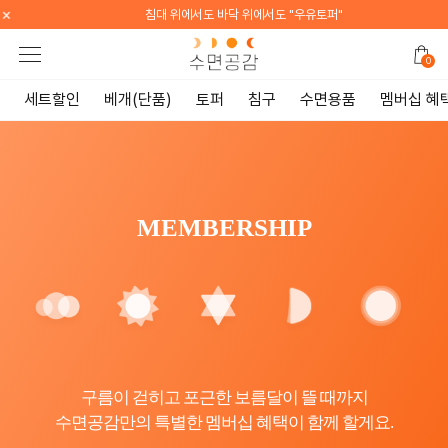
×
침대 위에서도 바닥 위에서도 "우유토퍼"
0
세트할인
베개(단품)
토퍼
침구
수면용품
멤버십 혜
MEMBERSHIP
구름이 걷히고 포근한 보름달이 뜰 때까지
수면공감만의 특별한 멤버십 혜택이 함께 할게요.