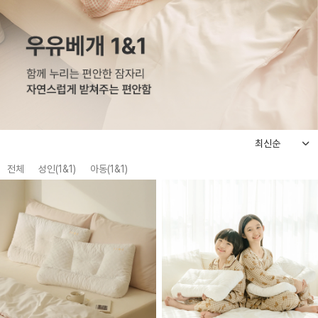
전체
성인(1&1)
아동(1&1)