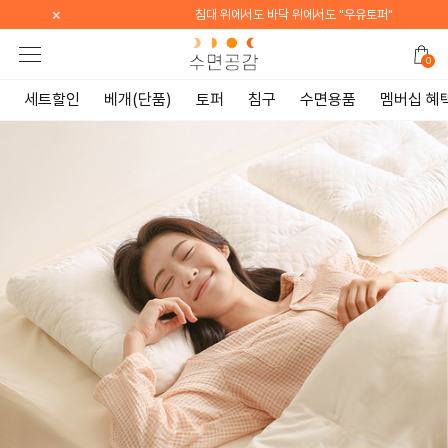
×
침대 위에서도 바닥 위에서도 "우유토퍼"
0
세트할인
베개(단품)
토퍼
침구
수면용품
멤버십 혜