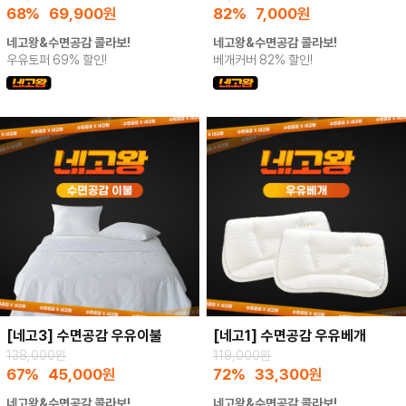
68%
69,900
원
82%
7,000
원
네고왕&수면공감 콜라보!
네고왕&수면공감 콜라보!
우유토퍼 69% 할인!
베개커버 82% 할인!
[네고3] 수면공감 우유이불
[네고1] 수면공감 우유베개
138,000원
119,000원
67%
45,000
원
72%
33,300
원
네고왕&수면공감 콜라보!
네고왕&수면공감 콜라보!