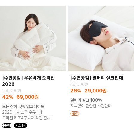
[수면공감] 우유베개 오리진
[수면공감] 멀버리 실크안대
2026
39,000원
26%
29,000
원
119,000원
42%
69,000
원
멀버리 실크 100%
자극없이 편안한 수면안대
모든 잠에 맞춰 업그레이드
2026년 새로운 우유베개
오리진 키즈&주니어 라인 출시!