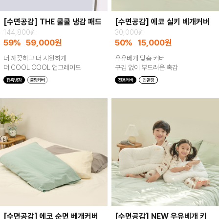
[수면공감] THE 쿨쿨 냉감 패드
[수면공감] 에코 실키 베개커버
144,800원
30,000원
59%
59,000
원
50%
15,000
원
더 깨끗하고 더 시원하게
우유베개 맞춤 커버
더 COOL COOL 업그레이드
구김 없이 부드러운 촉감
[수면공감] 에코 순면 베개커버
[수면공감] NEW 우유베개 키