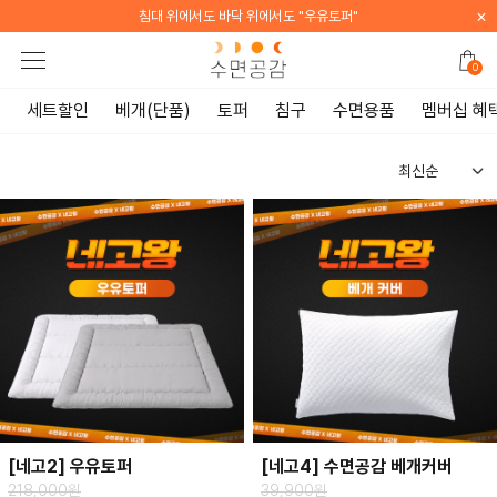
×
침대 위에서도 바닥 위에서도 "우유토퍼"
0
세트할인
베개(단품)
토퍼
침구
수면용품
멤버십 혜
[네고2] 우유토퍼
[네고4] 수면공감 베개커버
218,000원
39,900원