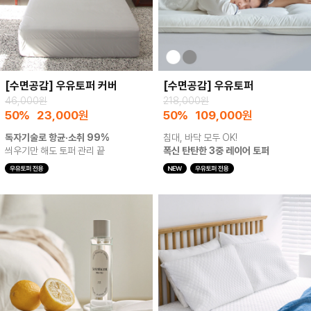
[수면공감] 우유토퍼 커버
[수면공감] 우유토퍼
46,000원
218,000원
50%
23,000
원
50%
109,000
원
독자기술로 항균·소취 99%
침대, 바닥 모두 OK!
씌우기만 해도 토퍼 관리 끝
폭신 탄탄한 3중 레이어 토퍼