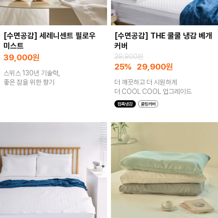
[수면공감] 세레니센트 필로우
[수면공감] THE 쿨쿨 냉감 베개
미스트
커버
39,000
원
39,900원
25%
29,900
원
스위스 130년 기술력,
좋은 잠을 위한 향기
더 깨끗하고 더 시원하게
더 COOL COOL 업그레이드