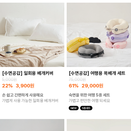
[수면공감] 일회용 베개커버
[수면공감] 여행용 목베개 세트
5,000원
75,000원
22%
3,900
원
61%
29,000
원
손 쉽고 간편하게 사용해요
숙면을 위한 여행 5종 세트
가볍게 사용 가능한 일회용 베개커버
가볍고 편안한 여행 되세요