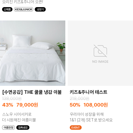
오리진 키즈&주니어 오픈!
[수면공감] THE 쿨쿨 냉감 이불
키즈&주니어 테스트
138,000원
218,000원
43%
79,000
원
50%
108,000
원
스노우 시어서커로
우리아이 성장을 위해
더 시원해진 여름이불
1&1 (2개) SET로 받으세요