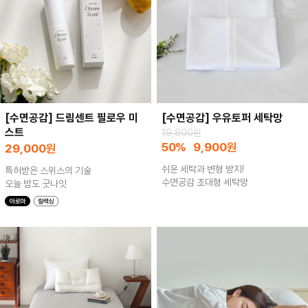
[수면공감] 드림센트 필로우 미
[수면공감] 우유토퍼 세탁망
스트
19,800원
50%
9,900
원
29,000
원
쉬운 세탁과 변형 방지!
특허받은 스위스의 기술
수면공감 초대형 세탁망
오늘 밤도 굿나잇