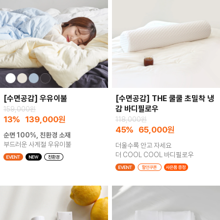
[수면공감] 우유이불
[수면공감] THE 쿨쿨 초밀착 냉
감 바디필로우
159,000원
13%
139,000
원
118,000원
45%
65,000
원
순면 100%, 친환경 소재
부드러운 사계절 우유이불
더울수록 안고 자세요
더 COOL COOL 바디필로우