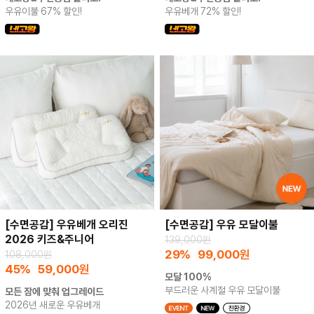
우유이불 67% 할인!
우유베개 72% 할인!
[수면공감] 우유베개 오리진
[수면공감] 우유 모달이불
2026 키즈&주니어
139,000원
29%
99,000
원
108,000원
45%
59,000
원
모달 100%
부드러운 사계절 우유 모달이불
모든 잠에 맞춰 업그레이드
2026년 새로운 우유베개