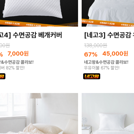
고4] 수면공감 베개커버
[네고3] 수면공감
900원
138,000원
7,000
원
45,000
원
%
67%
&수면공감 콜라보!
네고왕&수면공감 콜라보!
버 82% 할인!
우유이불 67% 할인!