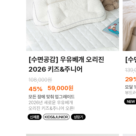
[수면공감] 우유베개 오리진
[수
2026 키즈&주니어
139
29
108,000원
59,000
원
모달 
45%
부드러
모든 잠에 맞춰 업그레이드
2026년 새로운 우유베개
오리진 키즈&주니어 오픈!