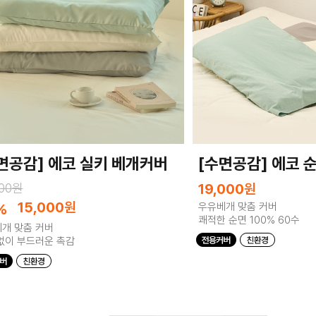
면공감] 에코 실키 베개커버
[수면공감] 에코 
000원
19,000
원
15,000
원
%
우유베개 맞춤 커버
쾌적한 순면 100% 60수
개 맞춤 커버
없이 부드러운 촉감