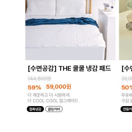
[수면공감] THE 쿨쿨 냉감 패드
[수
144,800원
30,
59,000
원
59%
50
더 깨끗하고 더 시원하게
우유베
더 COOL COOL 업그레이드
구김 