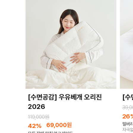
[수면공감] 우유베개 오리진
[수
2026
39,
26
119,000원
69,000
원
멀버리
42%
자극없