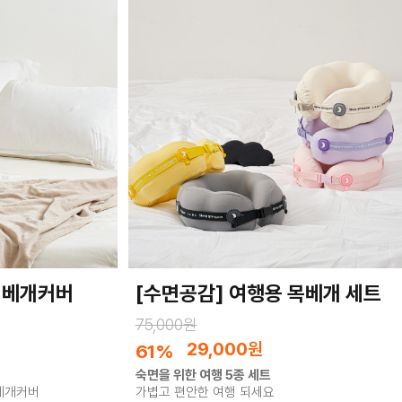
 베개커버
[수면공감] 여행용 목베개 세트
75,000원
29,000
원
61%
숙면을 위한 여행 5종 세트
베개커버
가볍고 편안한 여행 되세요