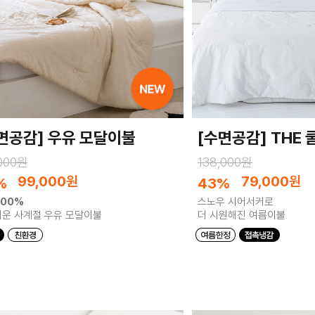
면공감] 우유 모달이불
[수면공감] THE 
,000원
138,000원
99,000
원
79,000
원
%
43%
100%
스노우 시어서커로
운 사계절 우유 모달이불
더 시원해진 여름이불