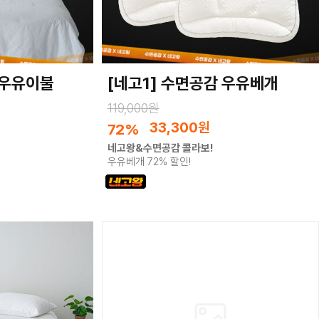
 우유이불
[네고1] 수면공감 우유베개
119,000원
33,300
원
72%
네고왕&수면공감 콜라보!
우유베개 72% 할인!