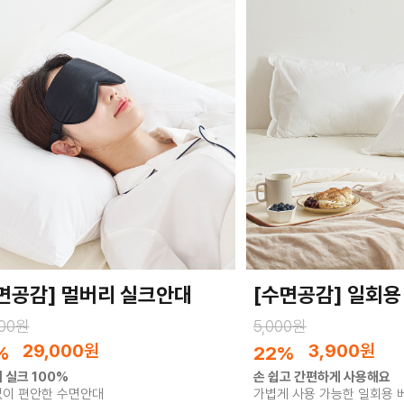
면공감] 멀버리 실크안대
[수면공감] 일회용
000원
5,000원
29,000
원
3,900
원
%
22%
 실크 100%
손 쉽고 간편하게 사용해요
이 편안한 수면안대
가볍게 사용 가능한 일회용 