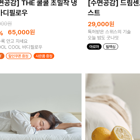
면공감] THE 쿨쿨 초밀착 냉
[수면공감] 드림센
바디필로우
스트
,000원
29,000
원
65,000
원
%
특허받은 스위스의 기술
오늘 밤도 굿나잇
록 안고 자세요
OOL COOL 바디필로우