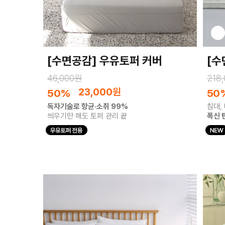
[수면공감] 우유토퍼 커버
[수
46,000원
218
23,000
원
50%
50
독자기술로 항균·소취 99%
침대, 
씌우기만 해도 토퍼 관리 끝
폭신 