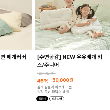
순면 베개커버
[수면공감] NEW 우유베개 키
즈/주니어
109,000원
59,000
원
46%
깊게 잠들어 바르게 크는
성장 중심 라텍스 베개