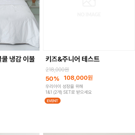
쿨쿨 냉감 이불
키즈&주니어 테스트
218,000원
108,000
원
50%
우리아이 성장을 위해
1&1 (2개) SET로 받으세요