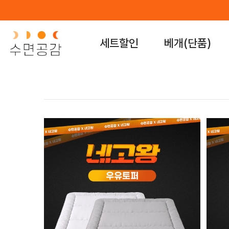
세트할인
베개(단품)