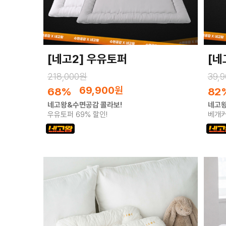
[네고2] 우유토퍼
[네
218,000원
39,
69,900
원
68%
82
네고왕&수면공감 콜라보!
네고왕
우유토퍼 69% 할인!
베개커