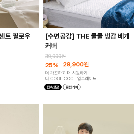
니센트 필로우
[수면공감] THE 쿨쿨 냉감 베개
커버
39,900원
29,900
원
25%
더 깨끗하고 더 시원하게
더 COOL COOL 업그레이드