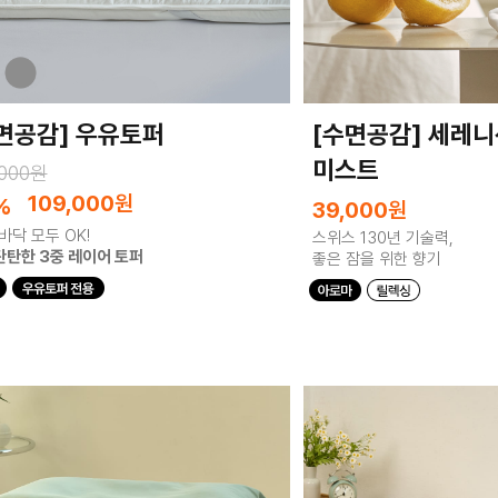
면공감] 우유토퍼
[수면공감] 세레
미스트
,000원
109,000
원
%
39,000
원
바닥 모두 OK!
스위스 130년 기술력,
탄탄한 3중 레이어 토퍼
좋은 잠을 위한 향기