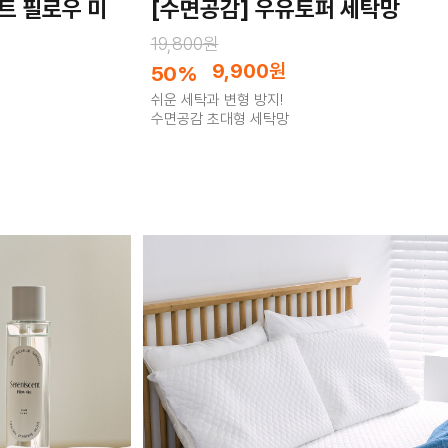
트 필로우 미
[수면공감] 우유토퍼 세탁망
19,800원
9,900
원
50%
쉬운 세탁과 변형 방지!
수면공감 초대형 세탁망