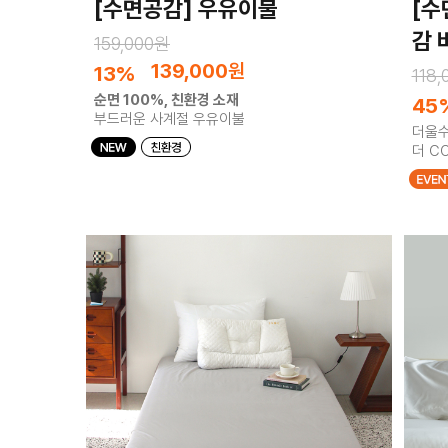
[수면공감] 우유이불
[수
감 
159,000원
139,000
원
13%
118
순면 100%, 친환경 소재
45
부드러운 사계절 우유이불
더울수
더 C