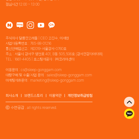
점심시간 12:00 ~ 13:00
주식회사 달콤한고래들 | CEO 고진수, 이세원
사업자등록번호 : 765-88-01216
통신판매업신고 : 제2019-서울강서-0760호
주소 : 서울시 강서구 양천로 401, B동 505,506호 (강서한강자이타워)
TEL : 1661-4405 | 호스팅제공자 : ㈜코리아센터
이용문의 : cs@sleep-gonggam.com
대량구매 및 수출/사업 문의 : sales@sleep-gonggam.com
마케팅제휴문의 : marketing@sleep-gonggam.com
회사소개
브랜드스토리
이용약관
개인정보취급방침
ⓒ 수면공감 . all rights reserved.
톡