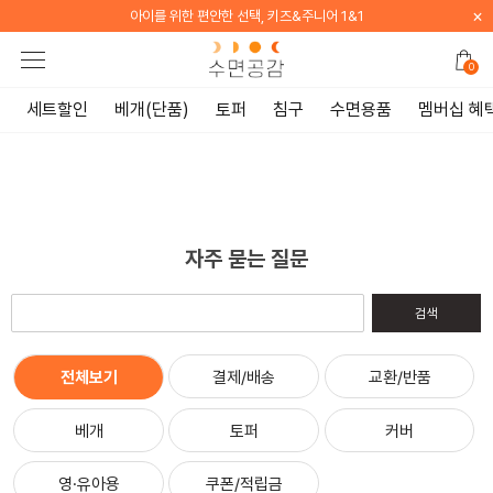
×
아이를 위한 편안한 선택, 키즈&주니어 1&1
0
세트할인
베개(단품)
토퍼
침구
수면용품
멤버십 혜
자주 묻는 질문
검색
전체보기
결제/배송
교환/반품
베개
토퍼
커버
영·유아용
쿠폰/적립금