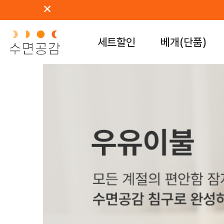
세트할인
베개(단품)