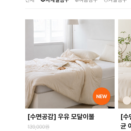
[수면공감] 우유 모달이불
[수
균 
139,000원