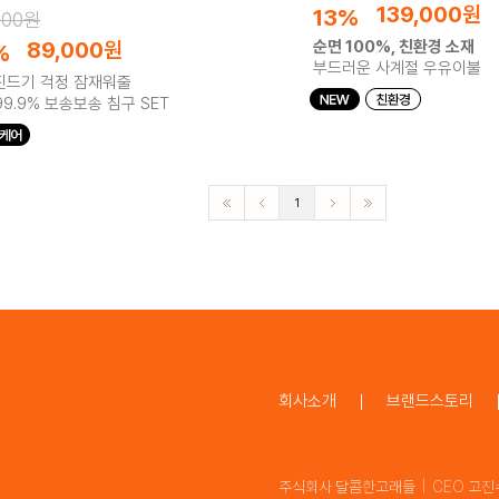
139,000
원
13%
000원
89,000
원
순면 100%, 친환경 소재
%
부드러운 사계절 우유이불
진드기 걱정 잠재워줄
99.9% 보송보송 침구 SET
1
회사소개
브랜드스토리
주식회사 달콤한고래들 | CEO 고진