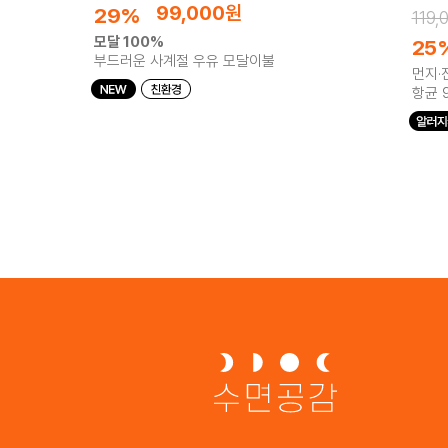
99,000
원
29%
119,
모달 100%
25
부드러운 사계절 우유 모달이불
먼지·
항균 