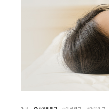
전체
🌻사계절침구
❄️여름침구
☃️겨울침구