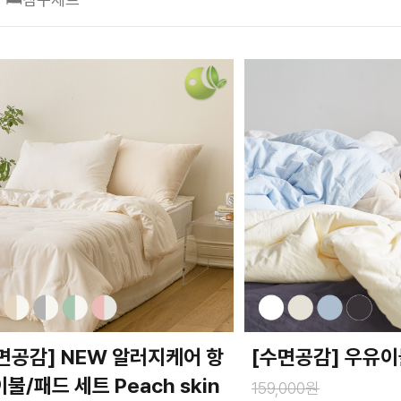
면공감] NEW 알러지케어 항
[수면공감] 우유
이불/패드 세트 Peach skin
159,000원