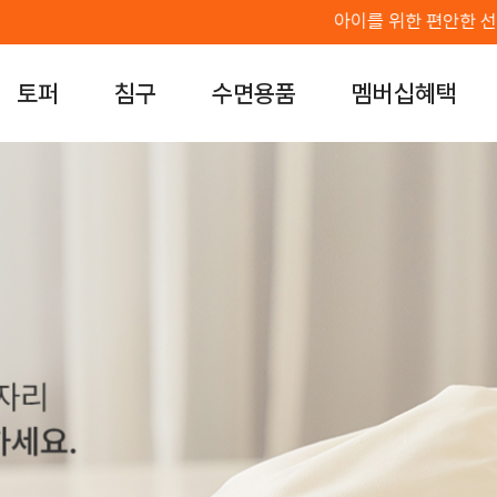
아이를 위한 편안한 선택, 키즈&주니어 1&1
토퍼
침구
수면용품
멤버십혜택