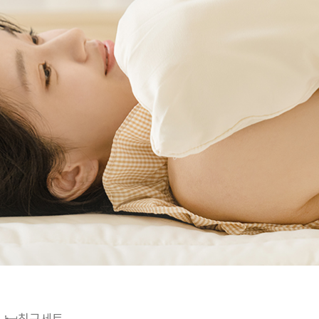
🛏️침구세트