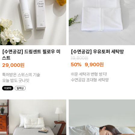
[수면공감] 드림센트 필로우 미
[수면공감] 우유토퍼 세탁망
스트
19,800원
50%
9,900
원
29,000
원
쉬운 세탁과 변형 방지!
특허받은 스위스의 기술
수면공감 초대형 세탁망
오늘 밤도 굿나잇