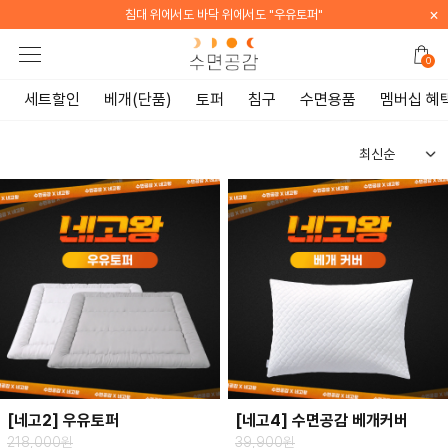
×
"
[WELCOME] 지금 가입하면 전 품목 10% 할인
0
세트할인
베개(단품)
토퍼
침구
수면용품
멤버십 혜
[네고2] 우유토퍼
[네고4] 수면공감 베개커버
218,000원
39,900원