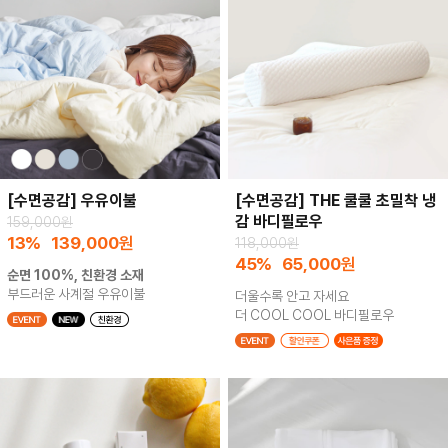
[수면공감] 우유이불
[수면공감] THE 쿨쿨 초밀착 냉
감 바디필로우
159,000원
13%
139,000
원
118,000원
45%
65,000
원
순면 100%, 친환경 소재
부드러운 사계절 우유이불
더울수록 안고 자세요
더 COOL COOL 바디필로우