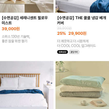
[수면공감] 세레니센트 필로우
[수면공감] THE 쿨쿨 냉감 베개
미스트
커버
39,000
원
39,900원
25%
29,900
원
스위스 130년 기술력,
좋은 잠을 위한 향기
더 깨끗하고 더 시원하게
더 COOL COOL 업그레이드