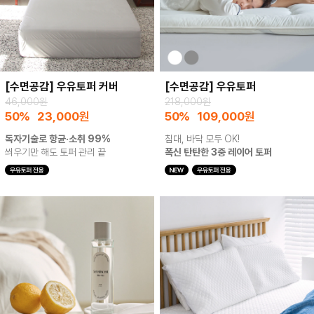
[수면공감] 우유토퍼 커버
[수면공감] 우유토퍼
46,000원
218,000원
50%
23,000
원
50%
109,000
원
독자기술로 항균·소취 99%
침대, 바닥 모두 OK!
씌우기만 해도 토퍼 관리 끝
폭신 탄탄한 3중 레이어 토퍼