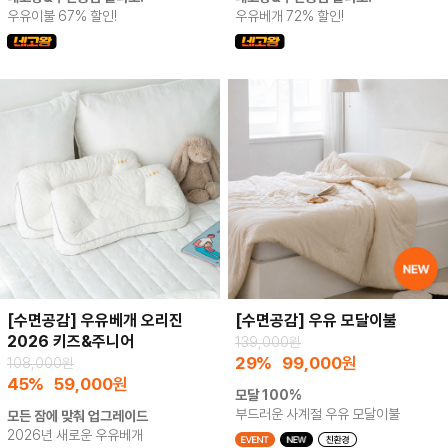
우유이불 67% 할인!
우유베개 72% 할인!
[수면공감] 우유베개 오리진
[수면공감] 우유 모달이불
2026 키즈&주니어
139,000원
29%
99,000
원
108,000원
45%
59,000
원
모달 100%
부드러운 사계절 우유 모달이불
모든 잠에 맞춰 업그레이드
2026년 새로운 우유베개