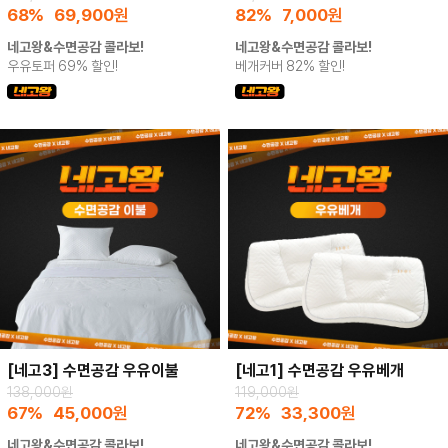
68%
69,900
원
82%
7,000
원
네고왕&수면공감 콜라보!
네고왕&수면공감 콜라보!
우유토퍼 69% 할인!
베개커버 82% 할인!
[네고3] 수면공감 우유이불
[네고1] 수면공감 우유베개
138,000원
119,000원
67%
45,000
원
72%
33,300
원
네고왕&수면공감 콜라보!
네고왕&수면공감 콜라보!