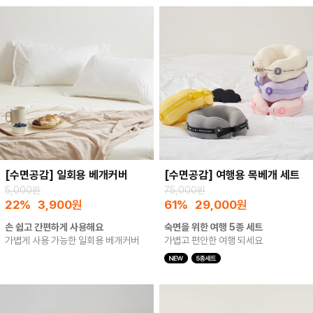
[수면공감] 일회용 베개커버
[수면공감] 여행용 목베개 세트
5,000원
75,000원
22%
3,900
원
61%
29,000
원
손 쉽고 간편하게 사용해요
숙면을 위한 여행 5종 세트
가볍게 사용 가능한 일회용 베개커버
가볍고 편안한 여행 되세요