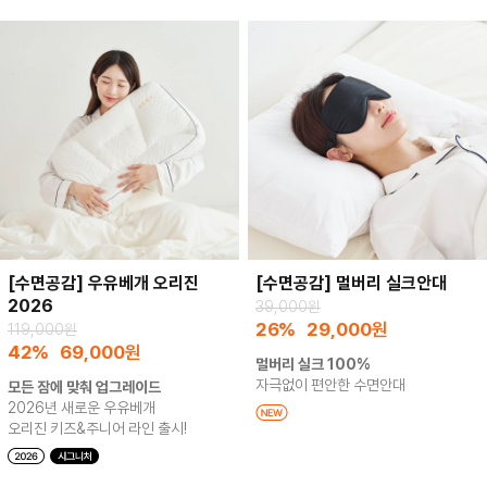
[수면공감] 우유베개 오리진
[수면공감] 멀버리 실크안대
2026
39,000원
26%
29,000
원
119,000원
42%
69,000
원
멀버리 실크 100%
자극없이 편안한 수면안대
모든 잠에 맞춰 업그레이드
2026년 새로운 우유베개
오리진 키즈&주니어 라인 출시!