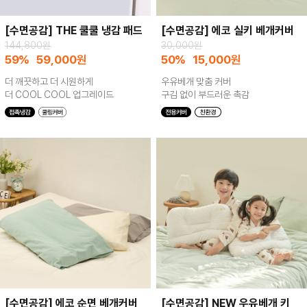
[수면공감] THE 쿨쿨 냉감 패드
[수면공감] 에코 실키 베개커버
144,800원
30,000원
59%
59,000
원
50%
15,000
원
더 깨끗하고 더 시원하게
우유베개 맞춤 커버
더 COOL COOL 업그레이드
구김 없이 부드러운 촉감
[수면공감] 에코 순면 베개커버
[수면공감] NEW 우유베개 키