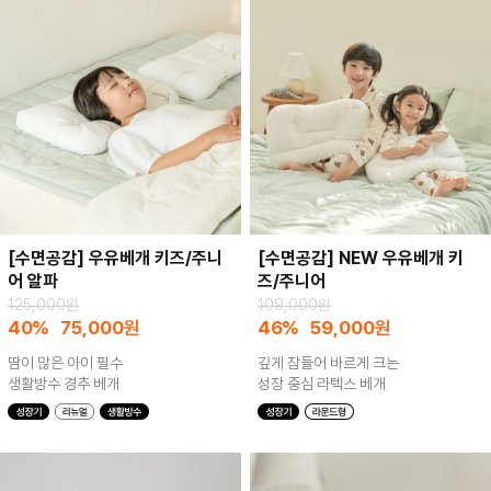
[수면공감] 우유베개 키즈/주니
[수면공감] NEW 우유베개 키
어 알파
즈/주니어
125,000원
109,000원
40%
75,000
원
46%
59,000
원
땀이 많은 아이 필수
깊게 잠들어 바르게 크는
생활방수 경추 베개
성장 중심 라텍스 베개