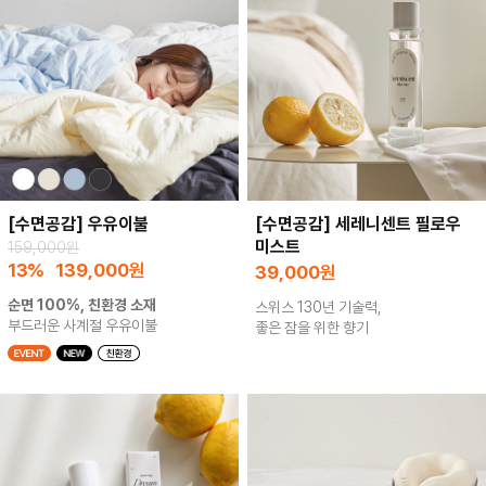
[수면공감] 우유이불
[수면공감] 세레니센트 필로우
미스트
159,000원
13%
139,000
원
39,000
원
순면 100%, 친환경 소재
스위스 130년 기술력,
부드러운 사계절 우유이불
좋은 잠을 위한 향기