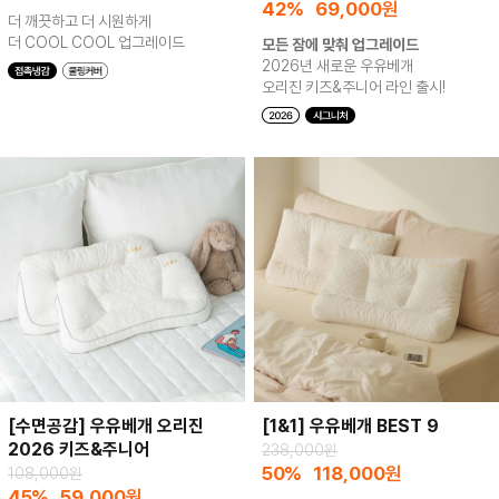
42%
69,000
원
더 깨끗하고 더 시원하게
더 COOL COOL 업그레이드
모든 잠에 맞춰 업그레이드
2026년 새로운 우유베개
오리진 키즈&주니어 라인 출시!
[수면공감] 우유베개 오리진
[1&1] 우유베개 BEST 9
2026 키즈&주니어
238,000원
50%
118,000
원
108,000원
45%
59,000
원