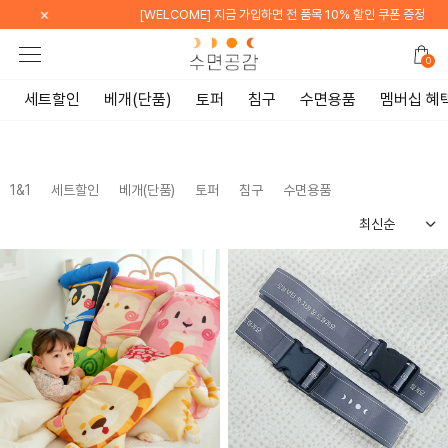
×
[WELCOME] 지금 가입하면 전 품목 10% 할인 쿠폰 증정
0
세트할인
베개(단품)
토퍼
침구
수면용품
멤버십 혜
1&1
세트할인
베개(단품)
토퍼
침구
수면용품