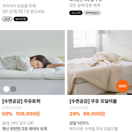
모든 잠에 맞춘 베개
우리아이 성장을 위해
1&1 (2개) SET로 받으세요
[수면공감] 우유토퍼
[수면공감] 우유 모달이불
218,000원
139,000원
50%
109,000
원
29%
99,000
원
침대, 바닥 모두 OK!
모달 100%
폭신 탄탄한 3중 레이어 토퍼
부드러운 사계절 우유 모달이불