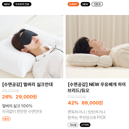
[수면공감] 멀버리 실크안대
[수면공감] NEW 우유베개 하이
브리드/듀오
39,000원
26%
29,000
원
119,000원
42%
69,000
원
멀버리 실크 100%
자극없이 편안한 수면안대
쫀득하거나 / 탄탄하거나
원하는 쿠션감으로 PICK