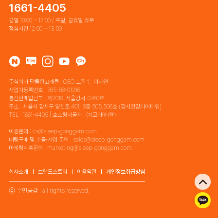
1661-4405
평일 10:00 ~ 17:00 / 주말, 공휴일 휴무
점심시간 12:00 ~ 13:00
주식회사 달콤한고래들 | CEO 고진수, 이세원
사업자등록번호 : 765-88-01216
통신판매업신고 : 제2019-서울강서-0760호
주소 : 서울시 강서구 양천로 401, B동 505,506호 (강서한강자이타워)
TEL : 1661-4405 | 호스팅제공자 : ㈜코리아센터
이용문의 : cs@sleep-gonggam.com
대량구매 및 수출/사업 문의 : sales@sleep-gonggam.com
마케팅제휴문의 : marketing@sleep-gonggam.com
회사소개
브랜드스토리
이용약관
개인정보취급방침
ⓒ 수면공감 . all rights reserved.
톡