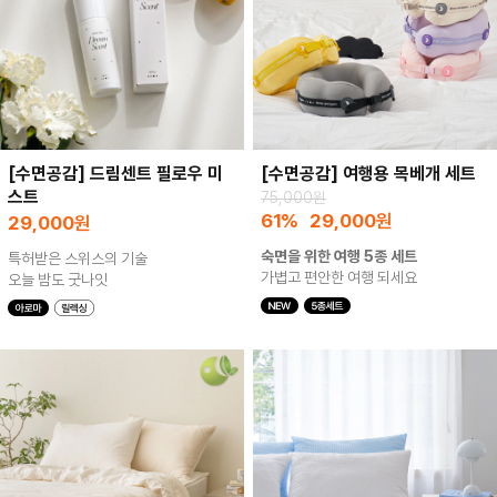
[수면공감] 드림센트 필로우 미
[수면공감] 여행용 목베개 세트
스트
75,000원
61%
29,000
원
29,000
원
숙면을 위한 여행 5종 세트
특허받은 스위스의 기술
가볍고 편안한 여행 되세요
오늘 밤도 굿나잇