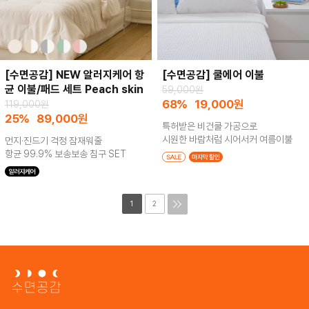
[수면공감] NEW 알러지케어 항
[수면공감] 쿨에어 이불
균 이불/패드 세트 Peach skin
59,000원
68%
19,000
원
119,000원
25%
89,000
원
특허받은 비건쿨 가공으로
시원한 바람처럼 시어서커 여름이불
먼지·진드기 걱정 잠재워줄
항균 99.9% 보송보송 침구 SET
1
2