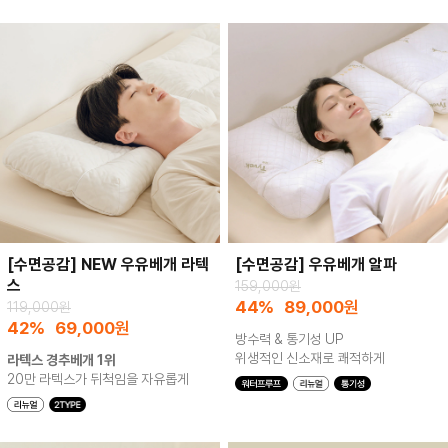
[수면공감] NEW 우유베개 라텍
[수면공감] 우유베개 알파
스
159,000원
44%
89,000
원
119,000원
42%
69,000
원
방수력 & 통기성 UP
위생적인 신소재로 쾌적하게
라텍스 경추베개 1위
20만 라텍스가 뒤척임을 자유롭게