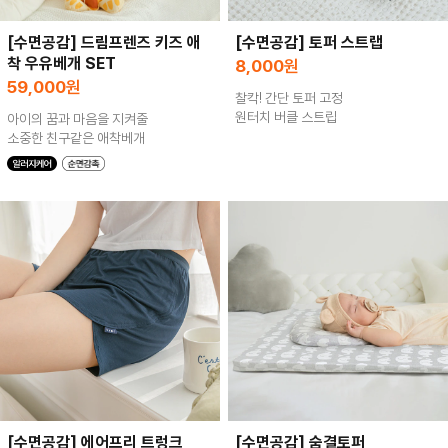
[수면공감] 드림프렌즈 키즈 애
[수면공감] 토퍼 스트랩
착 우유베개 SET
8,000
원
59,000
원
찰칵! 간단 토퍼 고정
원터치 버클 스트립
아이의 꿈과 마음을 지켜줄
소중한 친구같은 애착베개
[수면공감] 에어프리 트렁크
[수면공감] 숨결토퍼