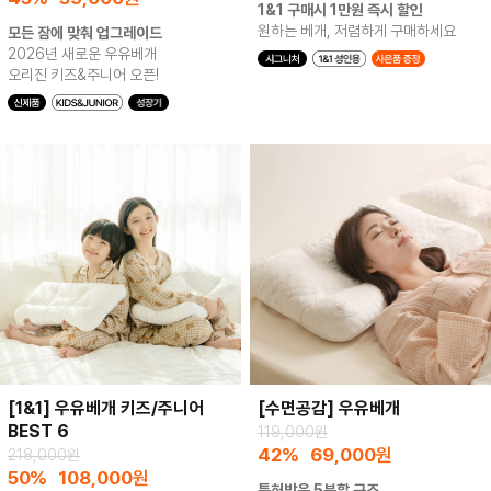
1&1 구매시 1만원 즉시 할인
원하는 베개, 저렴하게 구매하세요
모든 잠에 맞춰 업그레이드
2026년 새로운 우유베개
오리진 키즈&주니어 오픈!
[1&1] 우유베개 키즈/주니어
[수면공감] 우유베개
BEST 6
119,000원
42%
69,000
원
218,000원
50%
108,000
원
특허받은 5분할 구조