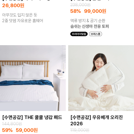
26,800
원
238,000원
58%
99,000
원
아무것도 입지 않은 듯
2중 덧댐 자유로운 홈웨어
역류 방지 & 공기 순환
숨쉬는 신생아 전용 토퍼
[수면공감] THE 쿨쿨 냉감 패드
[수면공감] 우유베개 오리진
2026
144,800원
59%
59,000
원
119,000원