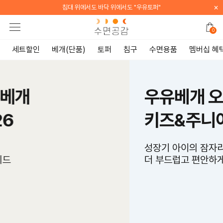
×
[WELCOME] 지금 가입하면 전 품목 10% 할인 쿠폰 증정
0
세트할인
베개(단품)
토퍼
침구
수면용품
멤버십 혜
우유베개 오리진 2026
키즈&주니어
성장기 아이의 잠자리를
더 부드럽고 편안하게